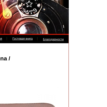
ия
Гостевая книга
Благодарности
 /