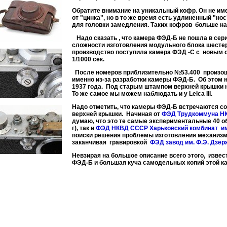
Обратите внимание на уникальный кофр. Он не име
от "цинка", но в то же время есть удлиненный "но
для головки замедления. Таких кофров больше на 
Надо сказать , что камера ФЭД-Б не пошла в сер
сложности изготовления модульного блока шесте
производство поступила камера ФЭД -С с новым
1/1000 сек.
После номеров приблизительно №53.400 произо
именно из-за разработки камеры ФЭД-Б. Об этом 
1937 года. Под старым штампом верхней крышки 
То же самое мы можем наблюдать и у Leica III.
Надо отметить, что камеры ФЭД-Б встречаются со
верхней крышки. Начиная от
ФЭД Трудкоммуна НК
думаю, что это те самые экспериментальные 40 об
г), так и
ФЭД НКВД СССР Харьковский комбинат им
поиски решения проблемы изготовления механизма
заканчивая гравировкой
ФЭД завод им. Ф.Э. Дзерж
Невзирая на большое описание всего этого, извес
ФЭД-Б и большая куча самодельных копий этой к