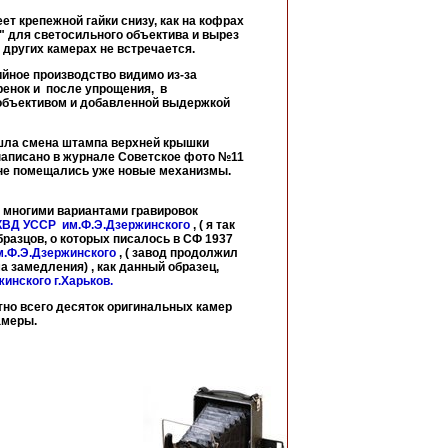
ет крепежной гайки снизу, как на кофрах
с" для светосильного объектива и вырез
других камерах не встречается.
ийное производство видимо из-за
ренок и после упрощения, в
 объективом и добавленной выдержкой
шла смена штампа верхней крышки
написано в журнале Советское фото №11
не помещались уже новые механизмы.
 многими вариантами гравировок
ВД УССР им.Ф.Э.Дзержинского
, ( я так
разцов, о которых писалось в СФ 1937
.Ф.Э.Дзержинского
, ( завод продолжил
 замедления) , как данный образец,
инского г.Харьков.
тно всего десяток оригинальных камер
амеры.